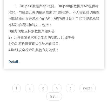
1、Drupal8数据库api概要。Drupal8的数据库API提供标
准的、与底层无关的抽象层来访问数据库。不无需直接调用数
据库除非你在开发核心的API；API的设计是为了尽可能多地保
存SQL的语法和能力，包括：
1)更方便地支持多数据库服务器
2）允许开发者实现更复杂的功能，比如事务
3)为动态构建查询提供结构化接口
4)加强安全检查和其他良好习惯；
Detail…
Current
1
Page
2
Page
3
Page
4
Page
5
Next
next ›
Pagination
page
page
Last
last »
page